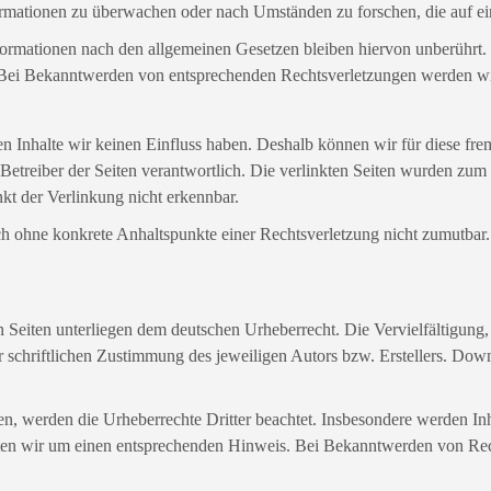
nformationen zu überwachen oder nach Umständen zu forschen, die auf ei
rmationen nach den allgemeinen Gesetzen bleiben hiervon unberührt. E
. Bei Bekanntwerden von entsprechenden Rechtsverletzungen werden wi
ren Inhalte wir keinen Einfluss haben. Deshalb können wir für diese 
der Betreiber der Seiten verantwortlich. Die verlinkten Seiten wurden z
kt der Verlinkung nicht erkennbar.
edoch ohne konkrete Anhaltspunkte einer Rechtsverletzung nicht zumutb
en Seiten unterliegen dem deutschen Urheberrecht. Die Vervielfältigung
schriftlichen Zustimmung des jeweiligen Autors bzw. Erstellers. Down
den, werden die Urheberrechte Dritter beachtet. Insbesondere werden Inh
ten wir um einen entsprechenden Hinweis. Bei Bekanntwerden von Rech